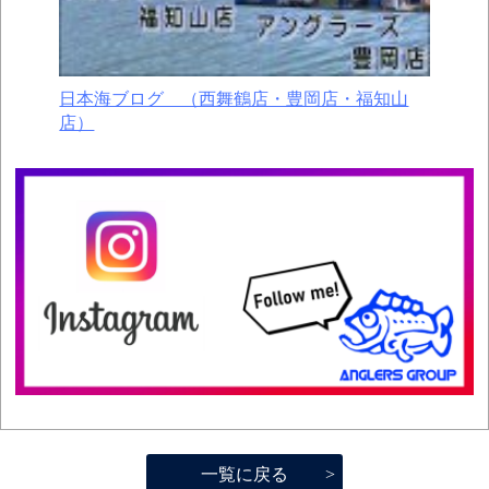
日本海ブログ （西舞鶴店・豊岡店・福知山
店）
一覧に戻る