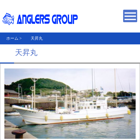
ホーム
>
天昇丸
天昇丸