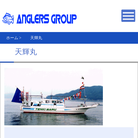
ホーム
>
天輝丸
天輝丸