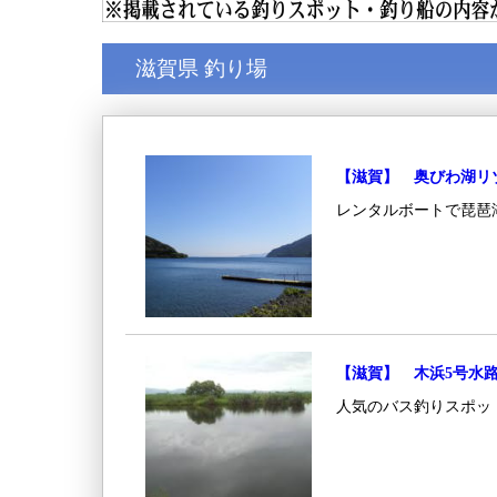
滋賀県 釣り場
【滋賀】 奥びわ湖リ
レンタルボートで琵琶
【滋賀】 木浜5号水
人気のバス釣りスポッ