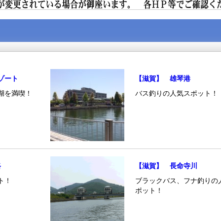
ゾート
【滋賀】 雄琴港
湖を満喫！
バス釣りの人気スポット！
路
【滋賀】 長命寺川
ト！
ブラックバス、フナ釣りの
ポット！