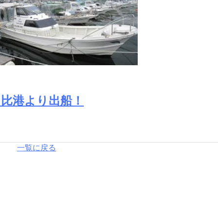
日比港より出船！
一覧に戻る