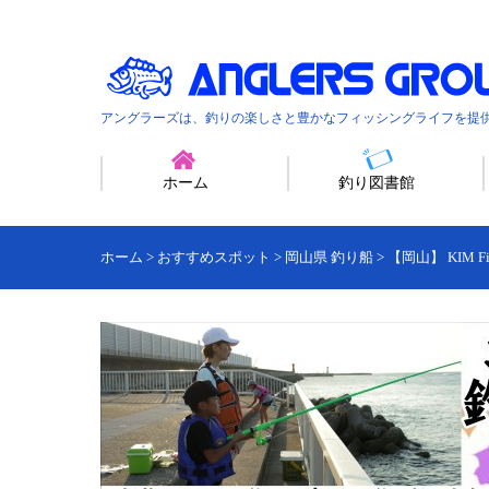
アングラーズは、釣りの楽しさと豊かなフィッシングライフを提
ホーム
釣り図書館
ホーム
>
おすすめスポット
>
岡山県 釣り船
>
【岡山】 KIM Fis