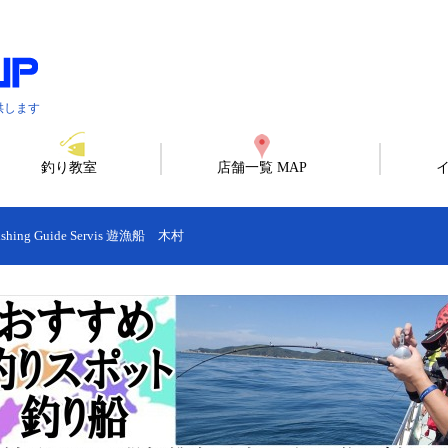
供します
釣り教室
店舗一覧 MAP
hing Guide Servis 遊漁船 木村