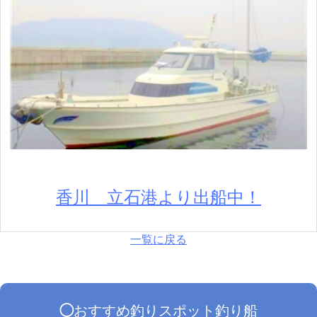
香川 立石港より出船中！
一覧に戻る
◯
おすすめ
釣りスポット
釣り船