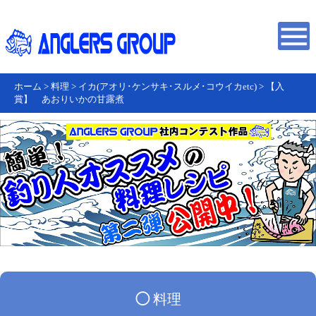
ホーム
>
料理
>
イカ(アオリ･ケンサキ･スルメ･コウイカetc)
>
【入
賞】 あおりいかの甘露煮
◯
料理