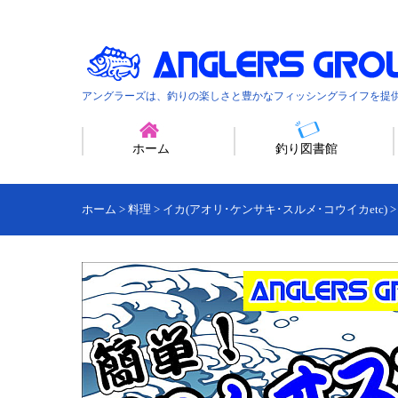
アングラーズは、釣りの楽しさと豊かなフィッシングライフを提
ホーム
釣り図書館
ホーム
>
料理
>
イカ(アオリ･ケンサキ･スルメ･コウイカetc)