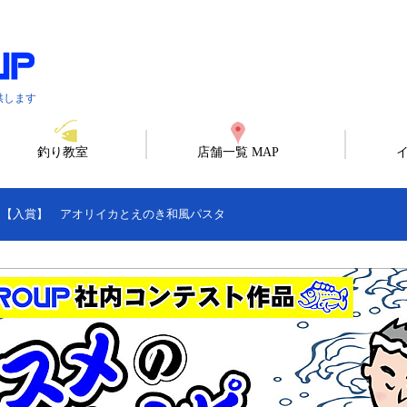
供します
釣り教室
店舗一覧 MAP
>
【入賞】 アオリイカとえのき和風パスタ