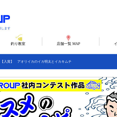
供します
釣り教室
店舗一覧 MAP
>
【入賞】 アオリイカのイカ明太とイカキムチ