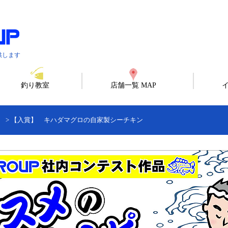
供します
釣り教室
店舗一覧 MAP
）
>
【入賞】 キハダマグロの自家製シーチキン