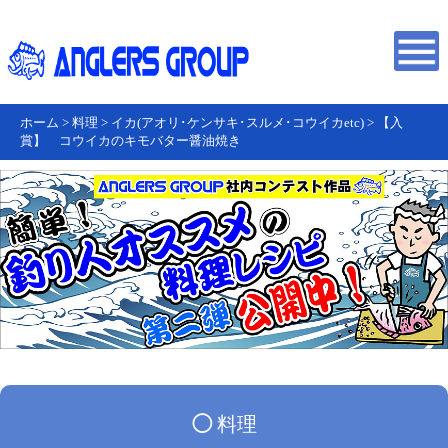
ホーム
>
料理
>
イカ(アオリ･ケンサキ･スルメ･コウイカetc)
>
【入
賞】 コウイカのキモバター醤油焼き
◯
料理