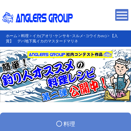
ホーム
>
料理
>
イカ(アオリ･ケンサキ･スルメ･コウイカetc)
>
【入
賞】 デパ地下風イカのマスタードマリネ
◯
料理