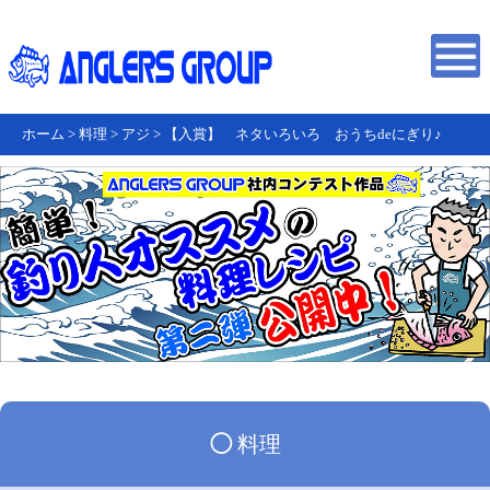
ホーム
>
料理
>
アジ
>
【入賞】 ネタいろいろ おうちdeにぎり♪
◯
料理