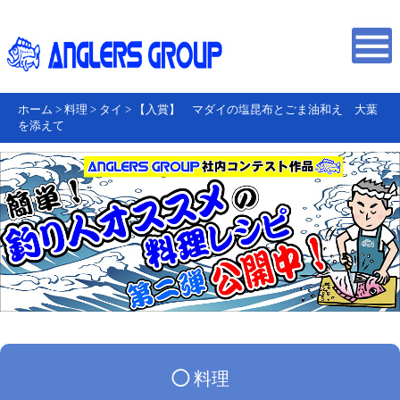
ホーム
>
料理
>
タイ
>
【入賞】 マダイの塩昆布とごま油和え 大葉
を添えて
◯
料理