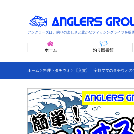
アングラーズは、釣りの楽しさと豊かなフィッシングライフを提
ホーム
釣り図書館
ホーム
>
料理
>
タチウオ
>
【入賞】 宇野ママのタチウオの