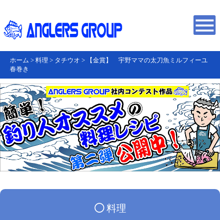
ホーム
>
料理
>
タチウオ
>
【金賞】 宇野ママの太刀魚ミルフィーユ
春巻き
◯
料理