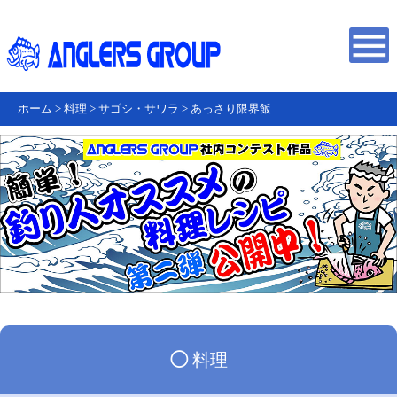
ホーム
>
料理
>
サゴシ・サワラ
>
あっさり限界飯
◯
料理