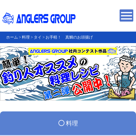
ホーム
>
料理
>
タイ
>
お手軽！ 真鯛のお頭揚げ
◯
料理