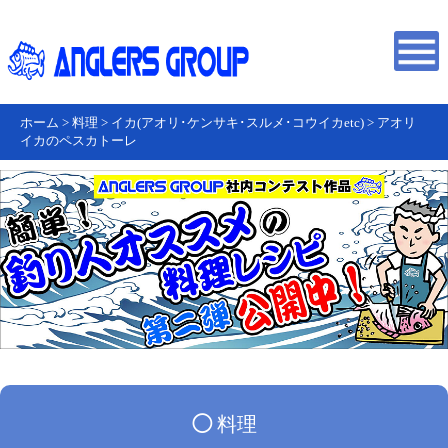
ホーム
>
料理
>
イカ(アオリ･ケンサキ･スルメ･コウイカetc)
>
アオリ
イカのペスカトーレ
◯
料理