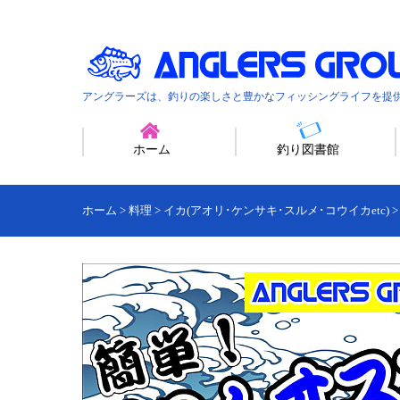
アングラーズは、釣りの楽しさと豊かなフィッシングライフを提
ホーム
釣り図書館
ホーム
>
料理
>
イカ(アオリ･ケンサキ･スルメ･コウイカetc)