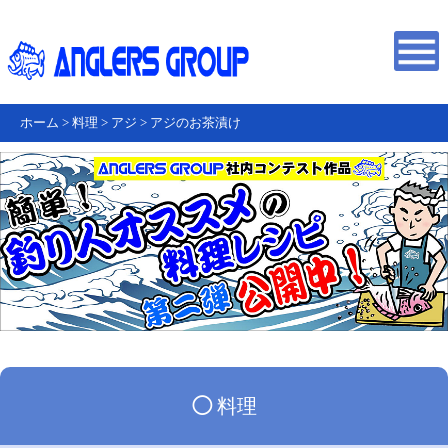
ホーム
>
料理
>
アジ
>
アジのお茶漬け
◯
料理