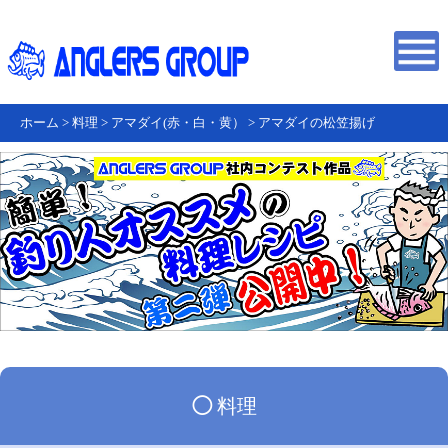
ホーム
>
料理
>
アマダイ(赤・白・黄）
>
アマダイの松笠揚げ
◯
料理