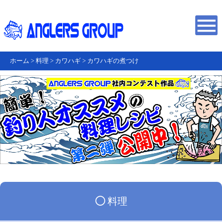
ホーム
>
料理
>
カワハギ
>
カワハギの煮つけ
◯
料理