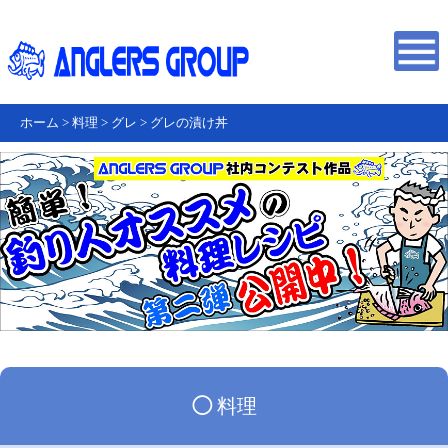
ホーム
>
料理
>
グレ
>
グレの漬け丼
◯
料理