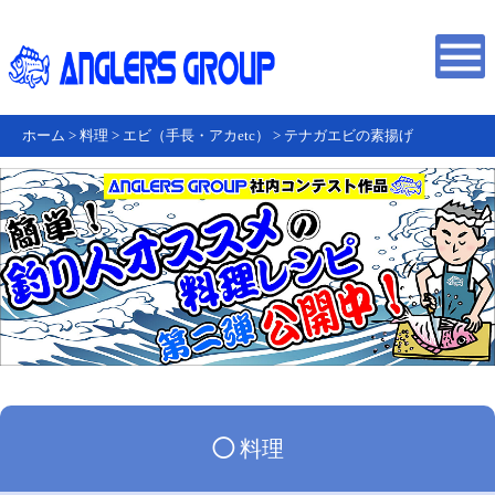
ホーム
>
料理
>
エビ（手長・アカetc）
>
テナガエビの素揚げ
◯
料理