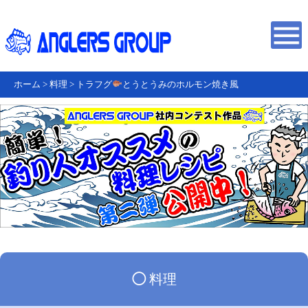
ホーム
>
料理
>
トラフグ
とうとうみのホルモン焼き風
◯
料理