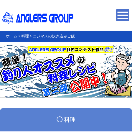
ホーム
>
料理
>
ニジマスの炊き込みご飯
◯
料理