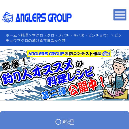
ホーム
>
料理
>
マグロ（クロ・メバチ・キハダ・ビンチョウ）
>
ビン
チョウマグロの漬け＆マヨユッケ丼
◯
料理