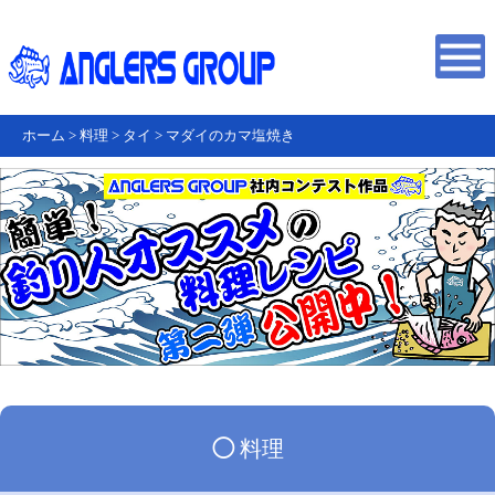
ホーム
>
料理
>
タイ
>
マダイのカマ塩焼き
◯
料理