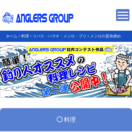
ホーム
>
料理
>
ツバス・ハマチ・メジロ・ブリ
>
メジロの昆布締め
◯
料理