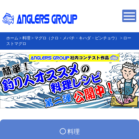
ホーム
>
料理
>
マグロ（クロ・メバチ・キハダ・ビンチョウ）
>
ロー
ストマグロ
◯
料理