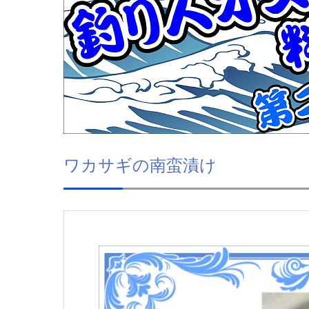
ワカサギの南蛮漬け