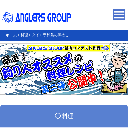
ホーム
>
料理
>
タイ
>
宇和島の鯛めし
◯
料理