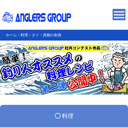
ホーム
>
料理
>
タイ
>
真鯛の刺身
◯
料理