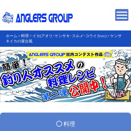
ホーム
>
料理
>
イカ(アオリ･ケンサキ･スルメ･コウイカetc)
>
ケンサ
キイカの屋台風
◯
料理