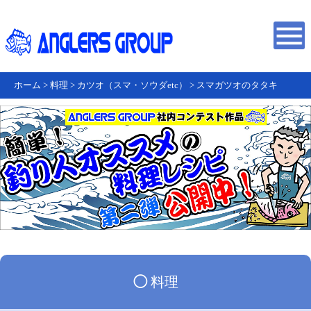
ホーム
>
料理
>
カツオ（スマ・ソウダetc）
>
スマガツオのタタキ
◯
料理