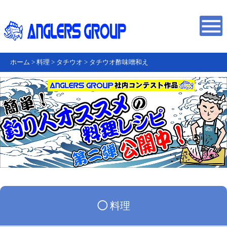
ホーム
>
料理
>
タチウオ
>
タチウオ酢味噌和え
◯
料理