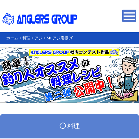
ホーム
>
料理
>
アジ
>
Mt.アジ唐揚げ
◯
料理