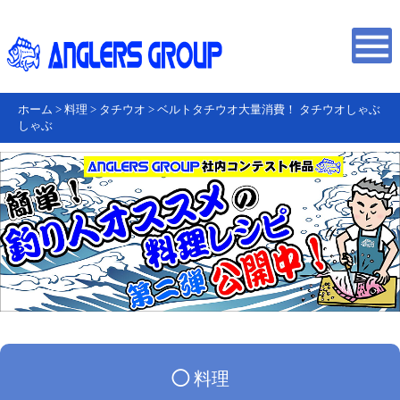
ホーム
>
料理
>
タチウオ
>
ベルトタチウオ大量消費！ タチウオしゃぶ
しゃぶ
◯
料理