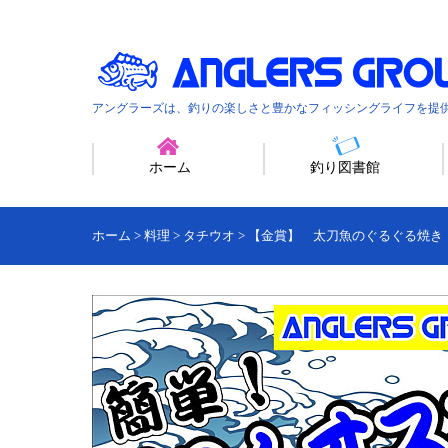
アングラーズは、釣りの楽しさと豊かなフィッシングライフを提
ホーム
釣り図書館
ホーム
>
料理
>
タチウオ
>
【金賞】 太刀魚のぐるぐる焼き