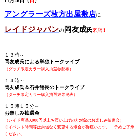
11月26日（
日
）
アングラーズ枚方出屋敷店
に
レイドジャパン
岡友成
氏
の
来店!!
１３時～
岡友成氏による単独トークライブ
（ダッチ限定カラー購入抽選券配布）
１４時～
岡友成氏＆石井館長のトークライブ
（ダッチ限定カラー購入抽選結果発表）
１５時１５分～
お楽しみ抽選会
（レイド商品3,000円以上お買い上げの方対象のお楽しみ抽選会）
※イベント時間等は余儀なく変更する場合が御座います。 予めご了承
ください。