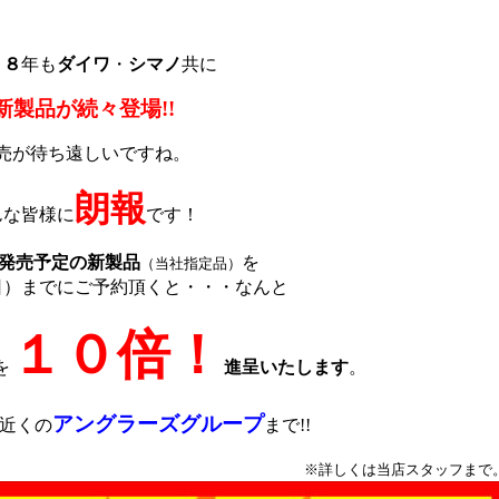
１８
年も
ダイワ
・
シマノ
共に
新製品が続々登場!!
売が待ち遠しいですね。
朗報
んな皆様に
です！
発売予定の新製品
を
（当社指定品）
日）までにご予約頂くと・・・なんと
１０倍！
を
進呈いたします
。
アングラーズグループ
近くの
まで!!
※詳しくは当店スタッフまで