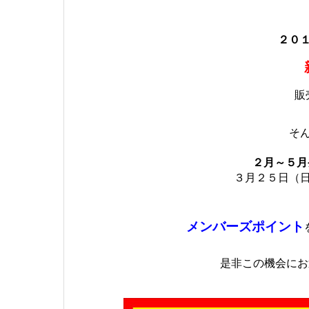
２０
販
そ
２月～５月
３月２５日（
メンバーズポイント
是非この機会にお