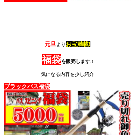
元旦
お
宝満載!
より
福袋
を販売します
!!
気になる内容を少し紹介
ブラックバス福袋