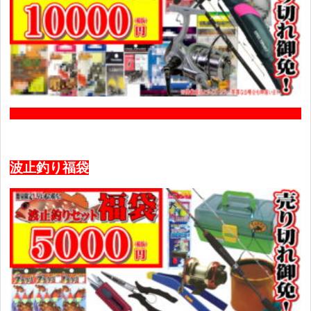
波止釣り福袋