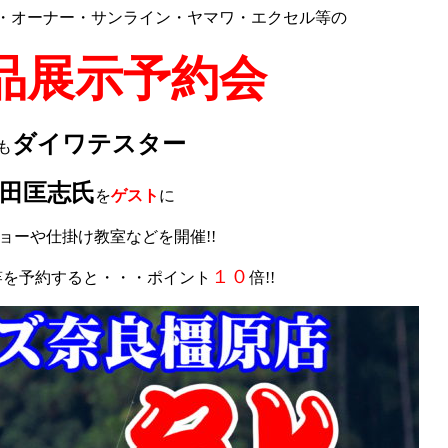
・オーナー・サンライン・ヤマワ・エクセル等の
品展示予約会
ダイワテスター
も
田匡志氏
を
ゲスト
に
ョーや仕掛け教室などを開催!!
１０
竿を予約すると・・・ポイント
倍!!