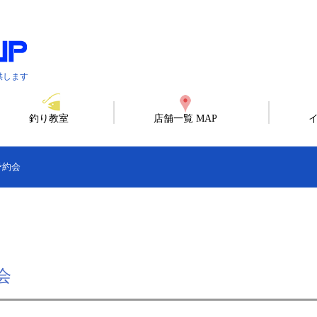
供します
釣り教室
店舗一覧 MAP
予約会
会