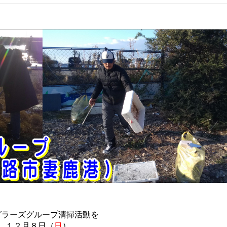
グラーズグループ清掃活動を
１２月８日（
日
）