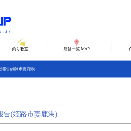
供します
釣り教室
店舗一覧 MAP
報告(姫路市妻鹿港)
告(姫路市妻鹿港)