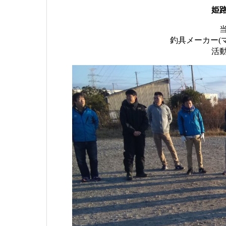
姫
釣具メーカー(
活