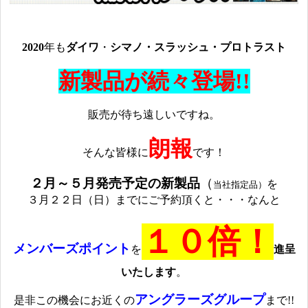
2020
年も
ダイワ
・
シマノ・スラッシュ・プロトラスト
新製品が続々登場!!
販売が待ち遠しいですね。
朗報
そんな皆様に
です！
２月～５月発売予定の新製品
（
を
当社指定品）
３月２２日（日）までにご予約頂くと・・・なんと
１０倍！
メンバーズポイント
を
進呈
いたします
。
アングラーズグループ
是非この機会にお近くの
まで!!