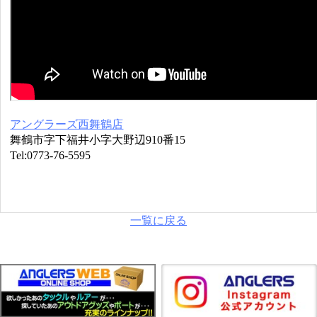
アングラーズ西舞鶴店
舞鶴市字下福井小字大野辺910番15
Tel:0773-76-5595
一覧に戻る