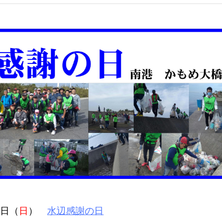
8
日（
日
）
水辺感謝の日