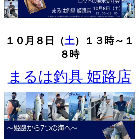
１０
月８日（
土
）１３時～１
８時
まるは釣具 姫路店