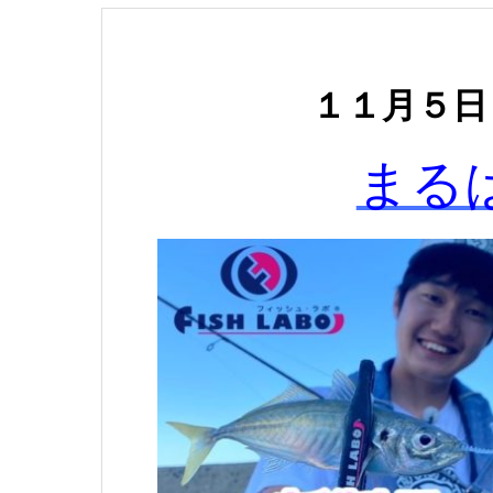
１１
月５日
まる