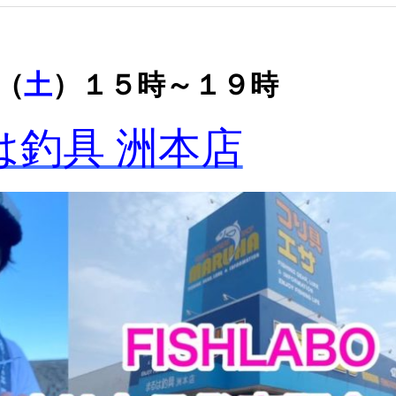
（
土
）１５時～１９時
は釣具 洲本店